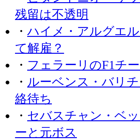
残留は不透明
・
ハイメ・アルグエル
て解雇？
・
フェラーリのF1チ
・
ルーベンス・バリチ
絡待ち
・
セバスチャン・ベッ
ーと元ボス