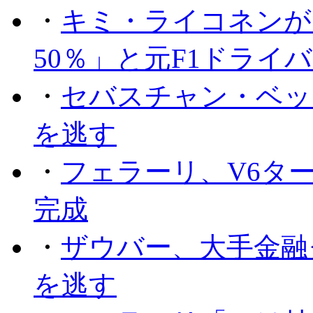
・
キミ・ライコネンが
50％」と元F1ドライ
・
セバスチャン・ベッ
を逃す
・
フェラーリ、V6タ
完成
・
ザウバー、大手金融
を逃す