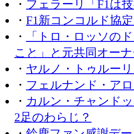
・
フェラーリ「F1は技
・
F1新コンコルド協
・
「トロ・ロッソのド
こと」と元共同オーナ
・
ヤルノ・トゥルーリ
・
フェルナンド・アロ
・
カルン・チャンドッ
2足のわらじ？
・
鈴鹿ファン感謝デー