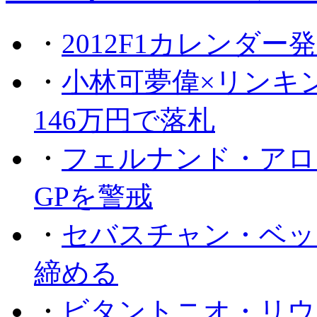
・
2012F1カレンダー
・
小林可夢偉×リンキ
146万円で落札
・
フェルナンド・アロ
GPを警戒
・
セバスチャン・ベッ
締める
・
ビタントニオ・リウ