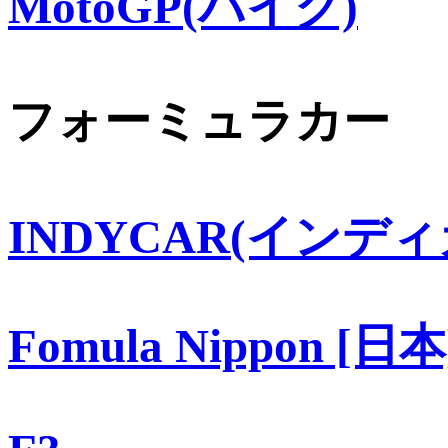
MotoGP(バイク)
フォーミュラカー
INDYCAR(インディ
Fomula Nippon [日本