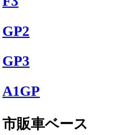
F3
GP2
GP3
A1GP
市販車ベース