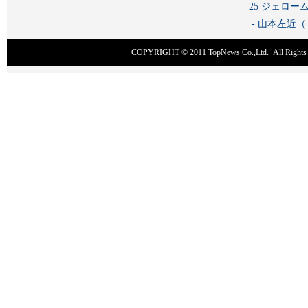
25 ジェロ
- 山本左近
COPYRIGHT © 2011
TopNews Co.,Ltd
. All Rig