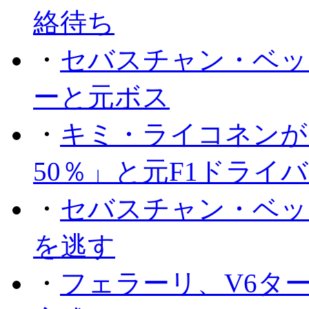
絡待ち
・
セバスチャン・ベッ
ーと元ボス
・
キミ・ライコネンが
50％」と元F1ドライ
・
セバスチャン・ベッ
を逃す
・
フェラーリ、V6タ