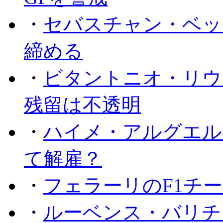
・
セバスチャン・ベッ
締める
・
ビタントニオ・リウ
残留は不透明
・
ハイメ・アルグエル
て解雇？
・
フェラーリのF1チ
・
ルーベンス・バリチ