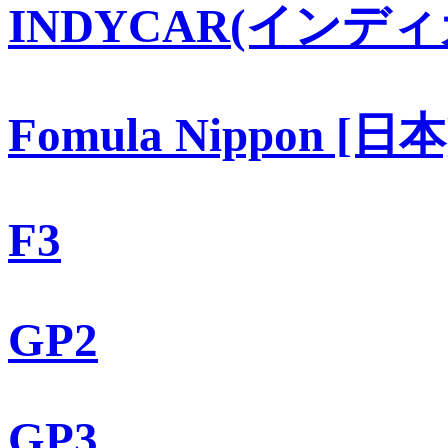
INDYCAR(インディ
Fomula Nippon [日本
F3
GP2
GP3