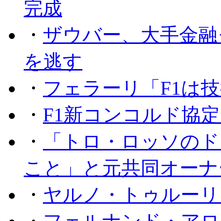
完成
・
ザウバー、大手金融
を逃す
・
フェラーリ「F1は技
・
F1新コンコルド協
・
「トロ・ロッソのド
こと」と元共同オーナ
・
ヤルノ・トゥルーリ