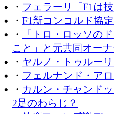
・
フェラーリ「F1は技
・
F1新コンコルド協
・
「トロ・ロッソのド
こと」と元共同オーナ
・
ヤルノ・トゥルーリ
・
フェルナンド・アロ
・
カルン・チャンドッ
2足のわらじ？