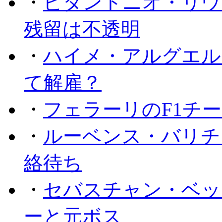
・
ビタントニオ・リウ
残留は不透明
・
ハイメ・アルグエル
て解雇？
・
フェラーリのF1チ
・
ルーベンス・バリチ
絡待ち
・
セバスチャン・ベッ
ーと元ボス