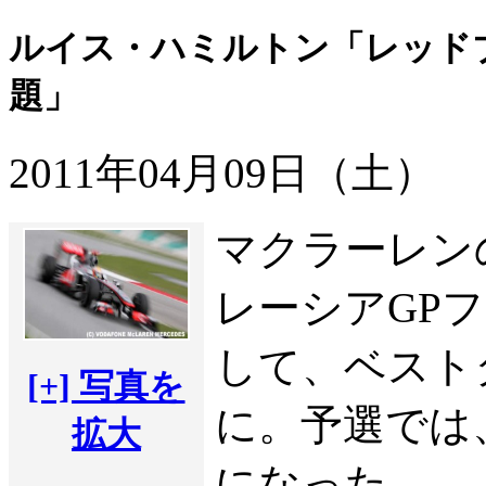
ルイス・ハミルトン「レッド
題」
2011年04月09日（土）
マクラーレン
レーシアGPフ
して、ベストタ
[+] 写真を
に。予選では、
拡大
になった。