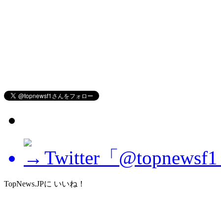
Twitter「@topne
TopNews.JPに いいね！