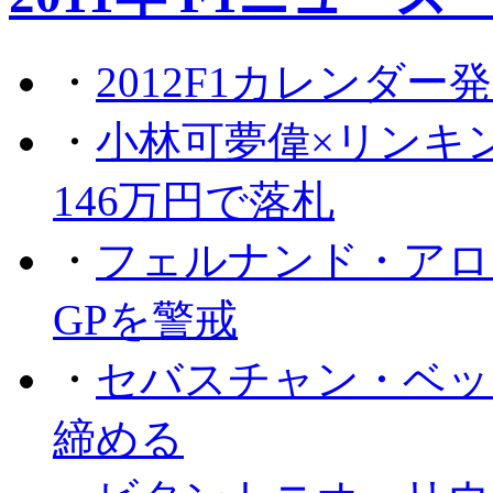
・
2012F1カレンダー
・
小林可夢偉×リンキ
146万円で落札
・
フェルナンド・アロ
GPを警戒
・
セバスチャン・ベッ
締める