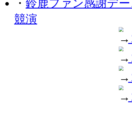
・
鈴鹿ファン感謝デー
競演