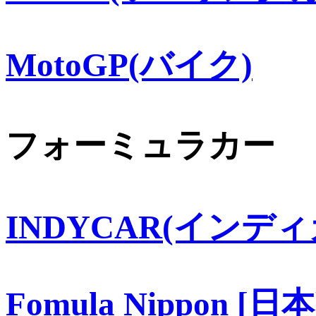
MotoGP(バイク)
フォーミュラカー
INDYCAR(インディ
Fomula Nippon [日本