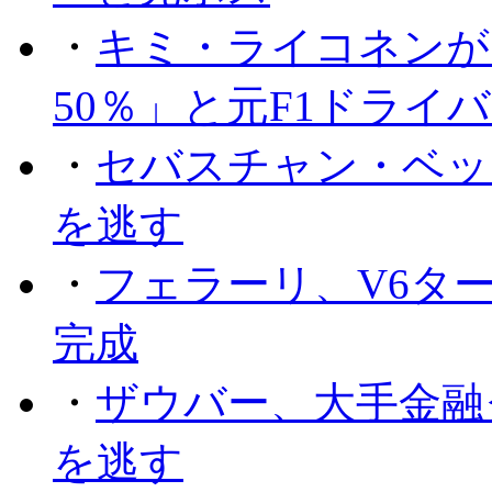
・
キミ・ライコネンが
50％」と元F1ドライ
・
セバスチャン・ベッ
を逃す
・
フェラーリ、V6タ
完成
・
ザウバー、大手金融
を逃す