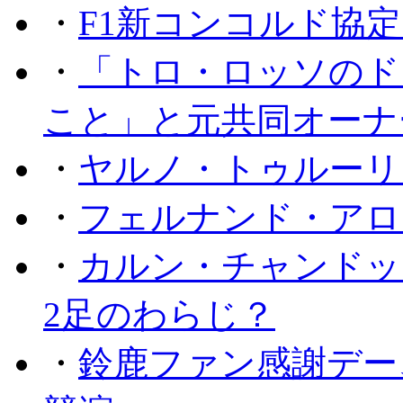
・
F1新コンコルド協
・
「トロ・ロッソのド
こと」と元共同オーナ
・
ヤルノ・トゥルーリ
・
フェルナンド・アロ
・
カルン・チャンドッ
2足のわらじ？
・
鈴鹿ファン感謝デー