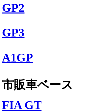
GP2
GP3
A1GP
市販車ベース
FIA GT