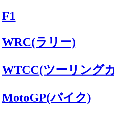
F1
WRC(ラリー)
WTCC(ツーリングカ
MotoGP(バイク)