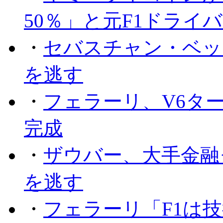
50％」と元F1ドライ
・
セバスチャン・ベッ
を逃す
・
フェラーリ、V6タ
完成
・
ザウバー、大手金融
を逃す
・
フェラーリ「F1は技