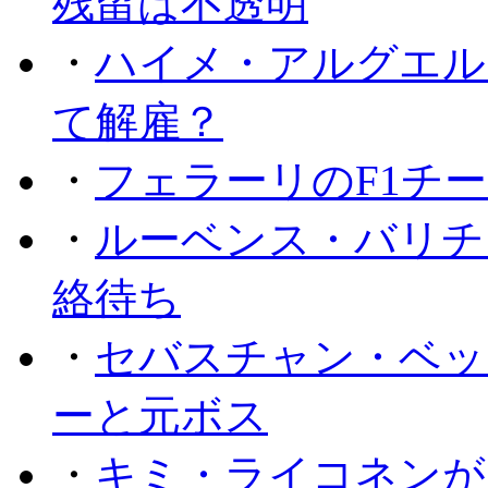
残留は不透明
・
ハイメ・アルグエル
て解雇？
・
フェラーリのF1チ
・
ルーベンス・バリチ
絡待ち
・
セバスチャン・ベッ
ーと元ボス
・
キミ・ライコネンが