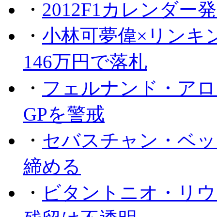
・
2012F1カレンダー
・
小林可夢偉×リンキ
146万円で落札
・
フェルナンド・アロ
GPを警戒
・
セバスチャン・ベッ
締める
・
ビタントニオ・リウ