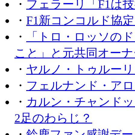
・
フェラーリ「F1は技
・
F1新コンコルド協
・
「トロ・ロッソのド
こと」と元共同オーナ
・
ヤルノ・トゥルーリ
・
フェルナンド・アロ
・
カルン・チャンドッ
2足のわらじ？
・
鈴鹿ファン感謝デー