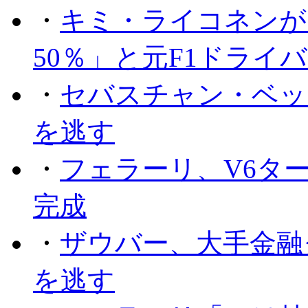
・
キミ・ライコネンが
50％」と元F1ドライ
・
セバスチャン・ベッ
を逃す
・
フェラーリ、V6タ
完成
・
ザウバー、大手金融
を逃す