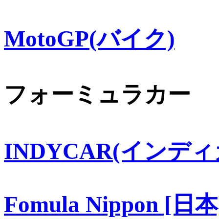
MotoGP(バイク)
フォーミュラカー
INDYCAR(インディ
Fomula Nippon [日本