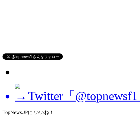
Twitter「@topne
TopNews.JPに いいね！