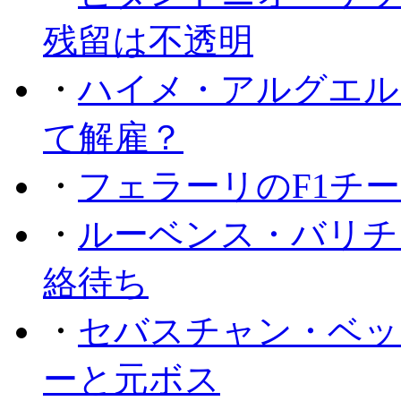
残留は不透明
・
ハイメ・アルグエル
て解雇？
・
フェラーリのF1チ
・
ルーベンス・バリチ
絡待ち
・
セバスチャン・ベッ
ーと元ボス