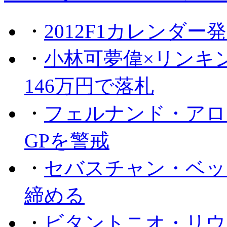
・
2012F1カレンダー
・
小林可夢偉×リンキ
146万円で落札
・
フェルナンド・アロ
GPを警戒
・
セバスチャン・ベッ
締める
・
ビタントニオ・リウ