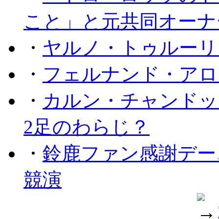
こと」と元共同オーナ
・
ヤルノ・トゥルーリ
・
フェルナンド・アロ
・
カルン・チャンドッ
2足のわらじ？
・
鈴鹿ファン感謝デー
競演