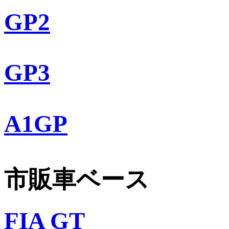
GP2
GP3
A1GP
市販車ベース
FIA GT