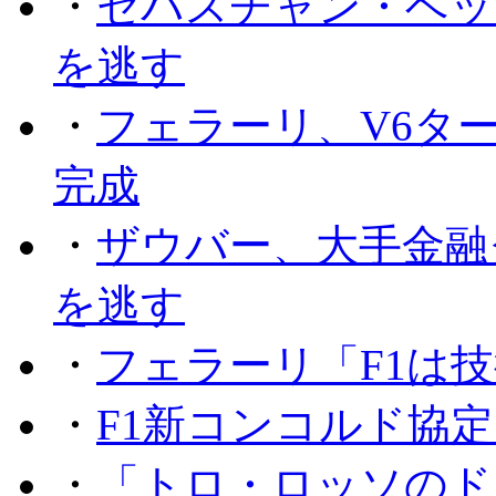
・
セバスチャン・ベッ
を逃す
・
フェラーリ、V6タ
完成
・
ザウバー、大手金融
を逃す
・
フェラーリ「F1は技
・
F1新コンコルド協
・
「トロ・ロッソのド