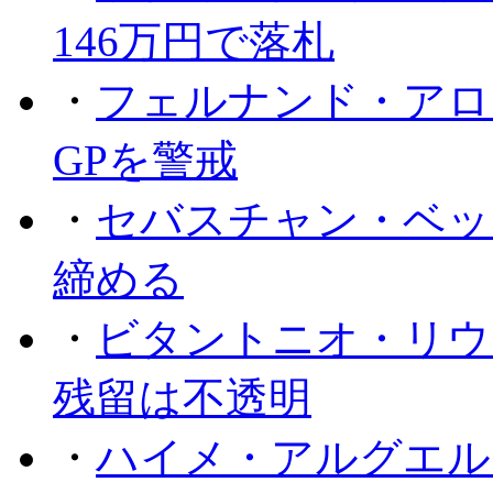
146万円で落札
・
フェルナンド・アロ
GPを警戒
・
セバスチャン・ベッ
締める
・
ビタントニオ・リウ
残留は不透明
・
ハイメ・アルグエル