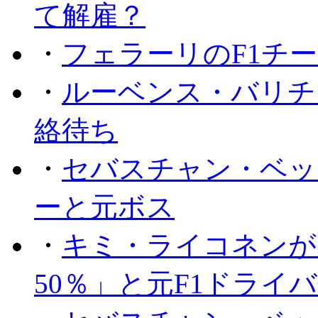
て解雇？
・
フェラーリのF1チ
・
ルーベンス・バリチ
絡待ち
・
セバスチャン・ベッ
ーと元ボス
・
キミ・ライコネンが
50％」と元F1ドライ