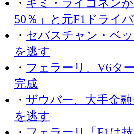
・
キミ・ライコネンが
50％」と元F1ドライ
・
セバスチャン・ベッ
を逃す
・
フェラーリ、V6タ
完成
・
ザウバー、大手金融
を逃す
・
フェラーリ「F1は技