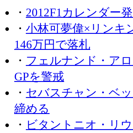
・
2012F1カレンダー
・
小林可夢偉×リンキ
146万円で落札
・
フェルナンド・アロ
GPを警戒
・
セバスチャン・ベッ
締める
・
ビタントニオ・リウ