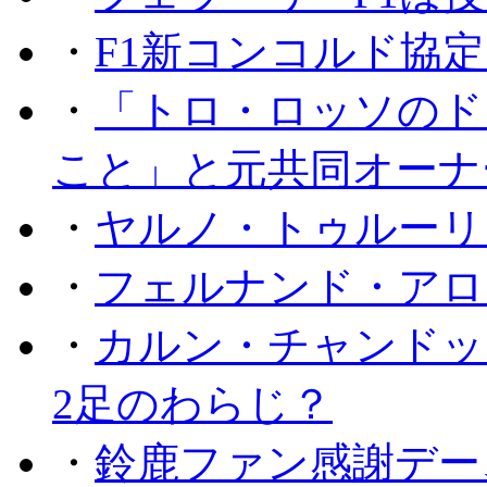
・
F1新コンコルド協
・
「トロ・ロッソのド
こと」と元共同オーナ
・
ヤルノ・トゥルーリ
・
フェルナンド・アロ
・
カルン・チャンドッ
2足のわらじ？
・
鈴鹿ファン感謝デー