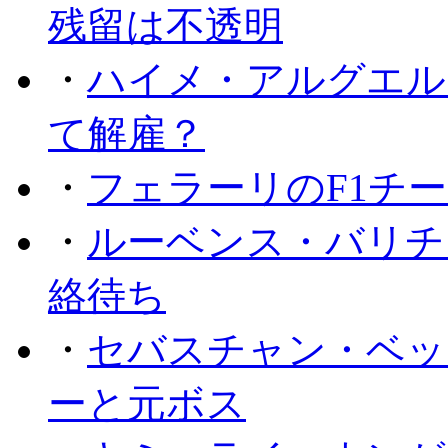
残留は不透明
・
ハイメ・アルグエル
て解雇？
・
フェラーリのF1チ
・
ルーベンス・バリチ
絡待ち
・
セバスチャン・ベッ
ーと元ボス