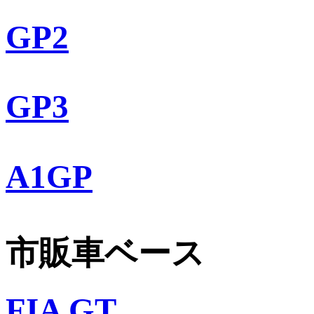
GP2
GP3
A1GP
市販車ベース
FIA GT