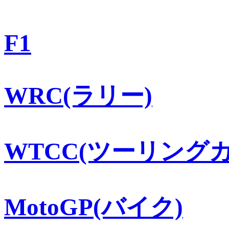
F1
WRC(ラリー)
WTCC(ツーリングカ
MotoGP(バイク)