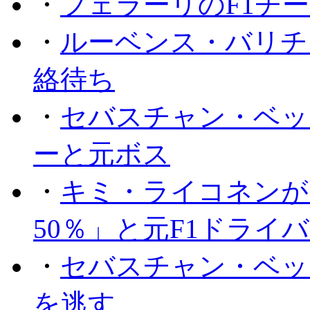
・
フェラーリのF1チ
・
ルーベンス・バリチ
絡待ち
・
セバスチャン・ベッ
ーと元ボス
・
キミ・ライコネンが
50％」と元F1ドライ
・
セバスチャン・ベッ
を逃す