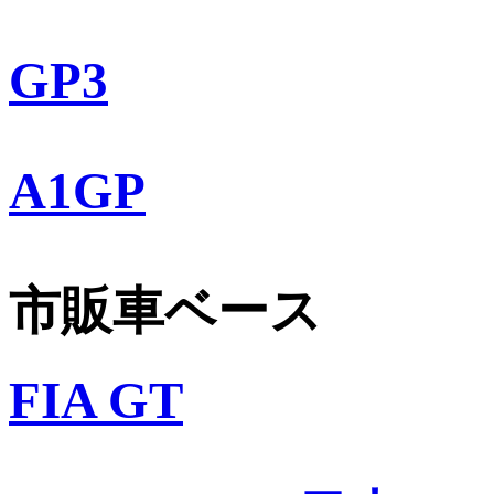
GP3
A1GP
市販車ベース
FIA GT