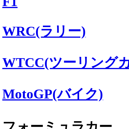
F1
WRC(ラリー)
WTCC(ツーリングカ
MotoGP(バイク)
フォーミュラカー