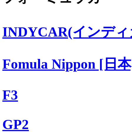
INDYCAR(インディ
Fomula Nippon [日本
F3
GP2