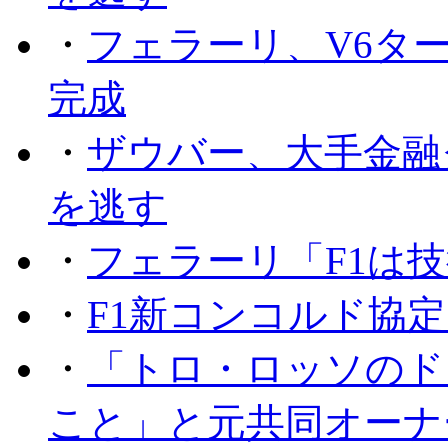
・
フェラーリ、V6タ
完成
・
ザウバー、大手金融
を逃す
・
フェラーリ「F1は技
・
F1新コンコルド協
・
「トロ・ロッソのド
こと」と元共同オーナ