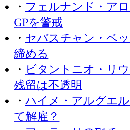
・
フェルナンド・アロ
GPを警戒
・
セバスチャン・ベッ
締める
・
ビタントニオ・リウ
残留は不透明
・
ハイメ・アルグエル
て解雇？