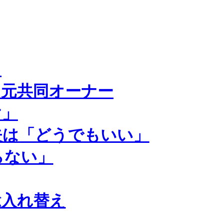
？
元共同オーナー
け」
失は「どうでもいい」
らない」
総入れ替え