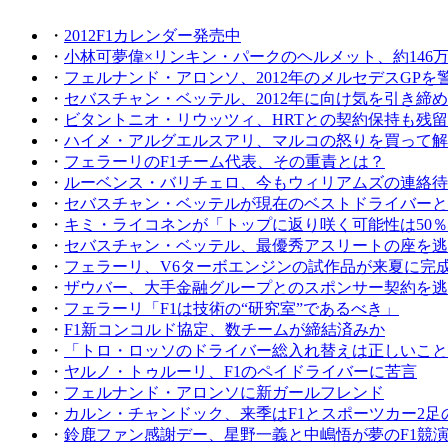
・
2012F1カレンダー発売中
・
小林可夢偉×リンキン・パークのヘルメット、約146
・
フェルナンド・アロンソ、2012年のメルセデスGPを
・
セバスチャン・ベッテル、2012年に向け気を引き締
・
ビタントニオ・リウッツィ、HRTとの契約保持も残
・
ハイメ・アルグエルスアリ、マルコの怒りを買って解
・
フェラーリのF1チーム代表、その重責とは？
・
ルーベンス・バリチェロ、今もウィリアムズの連絡待
・
セバスチャン・ベッテルが現在のベストドライバーと
・
キミ・ライコネンが「トップに返り咲く可能性は50％
・
セバスチャン・ベッテル、最優秀アスリートの座を逃
・
フェラーリ、V6ターボエンジンの試作品が来夏に完
・
ザウバー、大手金融グループとのスポンサー契約を逃
・
フェラーリ「F1は技術の“研究室”であるべき」
・
F1新コンコルド協定、数チームが締結済みか
・
「トロ・ロッソのドライバー総入れ替えは正しいこと
・
ヤルノ・トゥルーリ、F1のペイドライバーに苦言
・
フェルナンド・アロンソに新ガールフレンド
・
カルン・チャンドック、来季はF1とスポーツカー2足
・
鈴鹿ファン感謝デー、星野一義と中嶋悟が夢のF1競