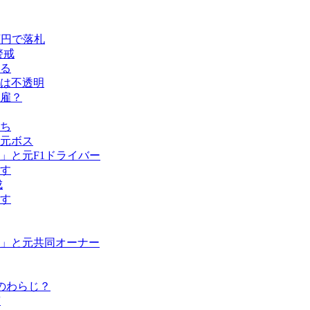
万円で落札
警戒
める
留は不透明
雇？
ち
元ボス
」と元F1ドライバー
す
成
す
」と元共同オーナー
のわらじ？
演