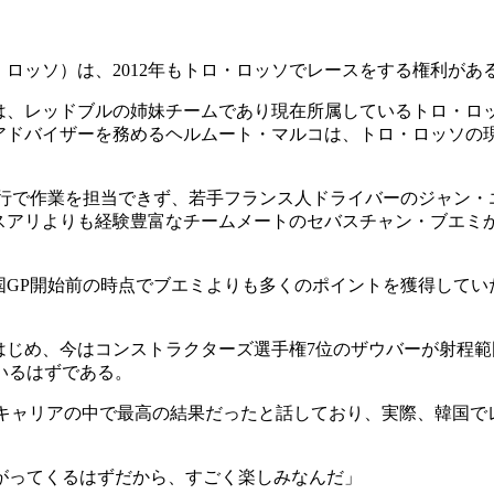
ロッソ）は、2012年もトロ・ロッソでレースをする権利があ
、レッドブルの姉妹チームであり現在所属しているトロ・ロッソ
アドバイザーを務めるヘルムート・マルコは、トロ・ロッソの
走行で作業を担当できず、若手フランス人ドライバーのジャン・
スアリよりも経験豊富なチームメートのセバスチャン・ブエミ
国GP開始前の時点でブエミよりも多くのポイントを獲得して
はじめ、今はコンストラクターズ選手権7位のザウバーが射程
いるはずである。
戦のキャリアの中で最高の結果だったと話しており、実際、韓国
がってくるはずだから、すごく楽しみなんだ」