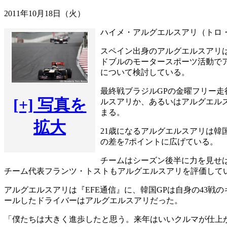
2011年10月18日（火）
ハイメ・アルグエルスアリ（トロ・
スペイン出身のアルグエルスアリは
ドブルのモータースポーツ活動で
について検討している。
最終戦ブラジルGPの金曜フリー
[+] 写真を
ルスアリか、あるいはアルグエル
まる。
拡大
21歳になるアルグエルスアリは韓
の差を7ポイントに広げている。
チームはシーズン後半に力を見せ
チーム代表フランツ・トストもアルグエルスアリを評価して
アルグエルスアリは『EFE通信』に、韓国GPは自身の43
ールしたドライバーはアルグエルスアリだった。
「僕たちは大きく進歩したと思う。来年はいいクルマが仕上