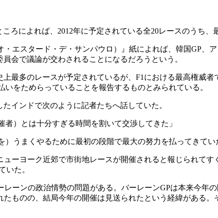
ころによれば、2012年に予定されている全20レースのうち
S.Paulo（オ・エスタード・デ・サンパウロ）』紙によれば、韓国G
委員会で議論が交わされることになるだろうという。
うF1史上最多のレースが予定されているが、F1における最高権
支払いをためらっていることを報告するものとみられている。
したインドで次のように記者たちへ話していた。
主催者）とは十分すぎる時間を割いて交渉してきた」
催を）うまくやるために最初の段階で最大の努力を払ってきてい
にニューヨーク近郊で市街地レースが開催されると報じられてすぐ
ていた。
るバーレーンの政治情勢の問題がある。バーレーンGPは本来今
されたものの、結局今年の開催は見送られたという経緯がある。