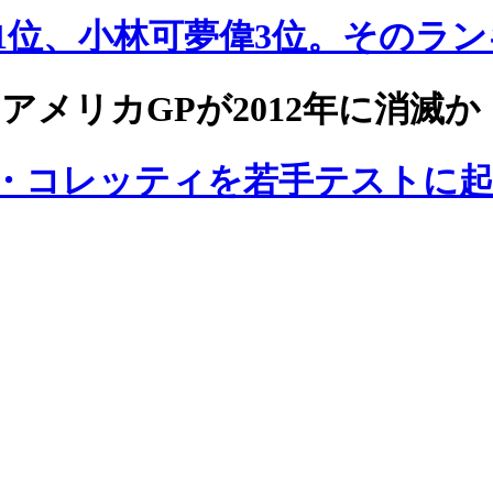
1位、小林可夢偉3位。そのラ
、アメリカGPが2012年に消滅か
・コレッティを若手テストに