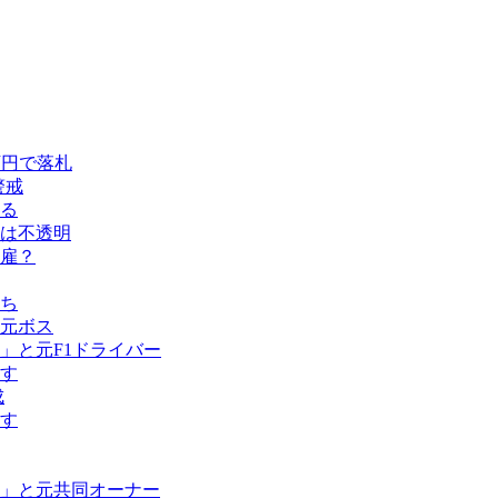
万円で落札
警戒
める
留は不透明
雇？
ち
元ボス
」と元F1ドライバー
す
成
す
」と元共同オーナー