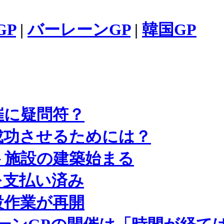
GP
|
バーレーンGP
|
韓国GP
催に疑問符？
成功させるためには？
ト施設の建築始まる
を支払い済み
設作業が再開