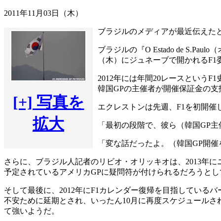
2011年11月03日（木）
ブラジルのメディアが最近伝えたと
ブラジルの『O Estado de 
（木）にジュネーブで開かれるF1
2012年には年間20レースとい
韓国GPの主催者が開催保証金の
[+] 写真を
エクレストンは先週、F1を初開催
拡大
「最初の段階で、彼ら（韓国GP
「変な話だったよ。（韓国GP開
さらに、ブラジル人記者のリビオ・オリッキオは、2013年
予定されているアメリカGPに疑問符が付けられるだろうとし
そして最後に、2012年にF1カレンダー復帰を目指してい
不安ために延期とされ、いったん10月に再度スケジュール
て強いようだ。