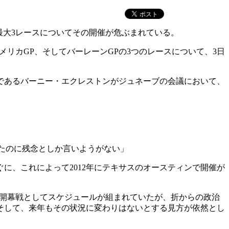
、最大3レースについてその開催が危ぶまれている。
P、アメリカGP、そしてバーレーンGPの3つのレースについて、3日
威者であるバーニー・エクレストンがジュネーブの会議において、
たのに残念としか言いようがない」
に、これによって2012年にテキサスのオースティンで開催が
年の開幕戦としてスケジュールが組まれていたが、折からの政治
そして、来年もその状況に変わりはないとする見方が依然とし