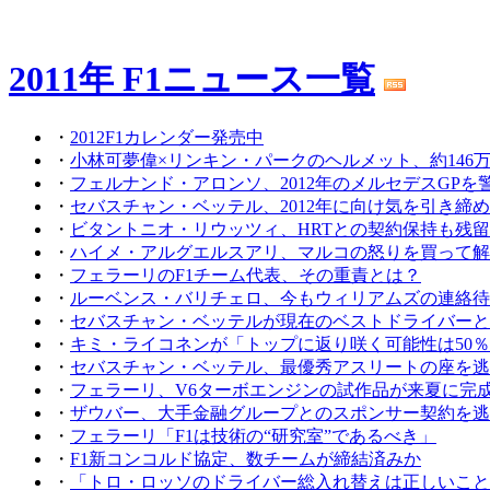
2011年 F1ニュース一覧
・
2012F1カレンダー発売中
・
小林可夢偉×リンキン・パークのヘルメット、約146
・
フェルナンド・アロンソ、2012年のメルセデスGPを
・
セバスチャン・ベッテル、2012年に向け気を引き締
・
ビタントニオ・リウッツィ、HRTとの契約保持も残
・
ハイメ・アルグエルスアリ、マルコの怒りを買って解
・
フェラーリのF1チーム代表、その重責とは？
・
ルーベンス・バリチェロ、今もウィリアムズの連絡待
・
セバスチャン・ベッテルが現在のベストドライバーと
・
キミ・ライコネンが「トップに返り咲く可能性は50％
・
セバスチャン・ベッテル、最優秀アスリートの座を逃
・
フェラーリ、V6ターボエンジンの試作品が来夏に完
・
ザウバー、大手金融グループとのスポンサー契約を逃
・
フェラーリ「F1は技術の“研究室”であるべき」
・
F1新コンコルド協定、数チームが締結済みか
・
「トロ・ロッソのドライバー総入れ替えは正しいこと