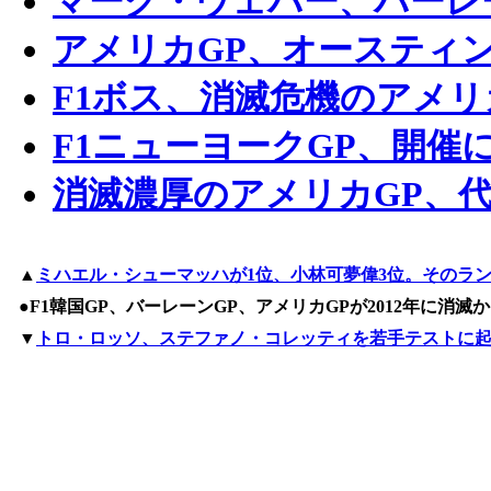
マーク・ウェバー、バーレ
アメリカGP、オースティ
F1ボス、消滅危機のアメリ
F1ニューヨークGP、開催
消滅濃厚のアメリカGP、
▲
ミハエル・シューマッハが1位、小林可夢偉3位。そのラ
●F1韓国GP、バーレーンGP、アメリカGPが2012年に消滅か
▼
トロ・ロッソ、ステファノ・コレッティを若手テストに