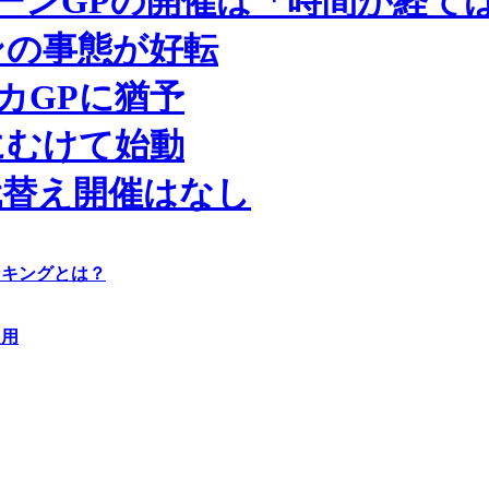
ーンGPの開催は「時間が経て
ンの事態が好転
カGPに猶予
にむけて始動
代替え開催はなし
ンキングとは？
起用