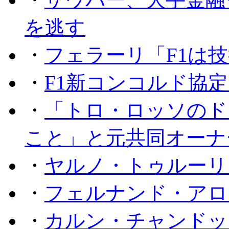
を逃す
・
フェラーリ「F1は技
・
F1新コンコルド協
・
「トロ・ロッソのド
こと」と元共同オーナ
・
ヤルノ・トゥルーリ
・
フェルナンド・アロ
・
カルン・チャンドッ