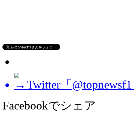
Twitter「@topne
Facebookでシェア