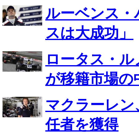
ルーベンス・
スは大成功」
ロータス・ル
が移籍市場の
マクラーレン
任者を獲得