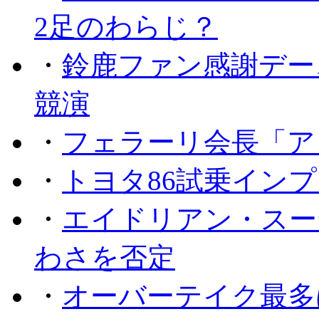
2足のわらじ？
・
鈴鹿ファン感謝デー
競演
・
フェラーリ会長「ア
・
トヨタ86試乗イン
・
エイドリアン・スー
わさを否定
・
オーバーテイク最多