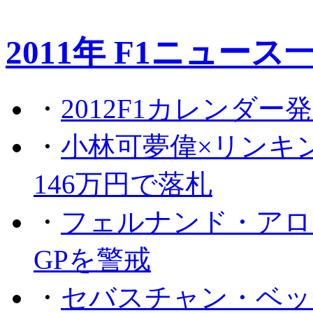
2011年 F1ニュース
・
2012F1カレンダー
・
小林可夢偉×リンキ
146万円で落札
・
フェルナンド・アロ
GPを警戒
・
セバスチャン・ベッ