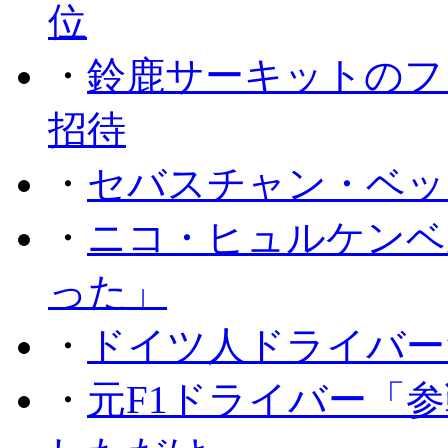
位
・
鈴鹿サーキットのフ
招待
・
セバスチャン・ベッ
・
ニコ・ヒュルケンベ
った」
・
ドイツ人ドライバー
・
元F1ドライバー「