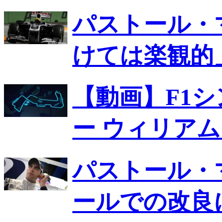
パストール・
けては楽観的
【動画】F1シ
ー ウィリア
パストール・
ールでの改良