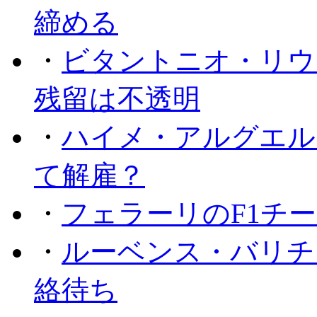
締める
・
ビタントニオ・リウ
残留は不透明
・
ハイメ・アルグエル
て解雇？
・
フェラーリのF1チ
・
ルーベンス・バリチ
絡待ち