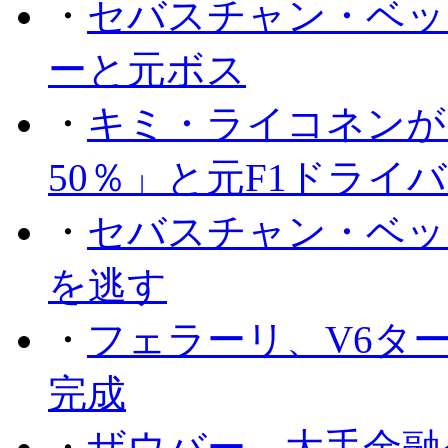
・
セバスチャン・ベッ
ーと元ボス
・
キミ・ライコネンが
50％」と元F1ドライ
・
セバスチャン・ベッ
を逃す
・
フェラーリ、V6タ
完成
・
ザウバー、大手金融