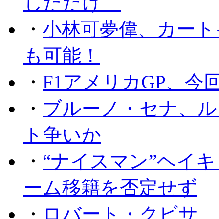
しただけ」
・
小林可夢偉、カート
も可能！
・
F1アメリカGP、
・
ブルーノ・セナ、ル
ト争いか
・
“ナイスマン”ヘイキ
ーム移籍を否定せず
・
ロバート・クビサ、