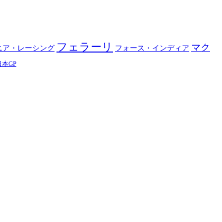
フェラーリ
マク
フォース・インディア
ニア・レーシング
日本GP