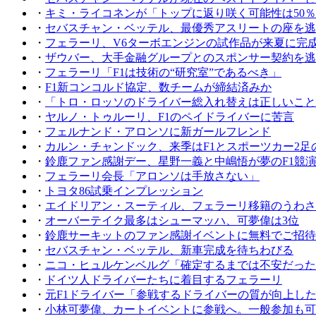
・
キミ・ライコネンが「トップに返り咲く可能性は50％
・
セバスチャン・ベッテル、最優秀アスリートの座を逃
・
フェラーリ、V6ターボエンジンの試作品が来夏に完
・
ザウバー、大手金融グループとのスポンサー契約を逃
・
フェラーリ「F1は技術の“研究室”であるべき」
・
F1新コンコルド協定、数チームが締結済みか
・
「トロ・ロッソのドライバー総入れ替えは正しいこと
・
ヤルノ・トゥルーリ、F1のペイドライバーに苦言
・
フェルナンド・アロンソに新ガールフレンド
・
カルン・チャンドック、来季はF1とスポーツカー2足
・
鈴鹿ファン感謝デー、星野一義と中嶋悟が夢のF1競
・
フェラーリ会長「アロンソは手放さない」
・
トヨタ86試乗インプレッション
・
エイドリアン・スーティル、フェラーリ移籍のうわさ
・
オーバーテイク最多はシューマッハ、可夢偉は3位
・
鈴鹿サーキットのファン感謝イベントに無料でご招待
・
セバスチャン・ベッテル、新車完成を待ちわびる
・
ニコ・ヒュルケンベルグ「確定するまでは不安だった
・
ドイツ人ドライバーたちに着目するフェラーリ
・
元F1ドライバー「参戦するドライバーの質が向上し
・
小林可夢偉、カートイベントに参戦へ。一般参加も可