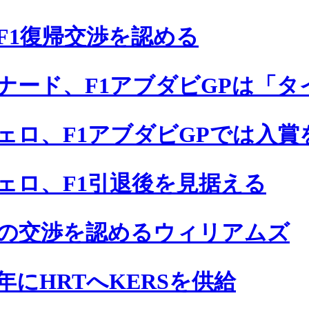
F1復帰交渉を認める
ナード、F1アブダビGPは「
ェロ、F1アブダビGPでは入賞
ェロ、F1引退後を見据える
の交渉を認めるウィリアムズ
年にHRTへKERSを供給