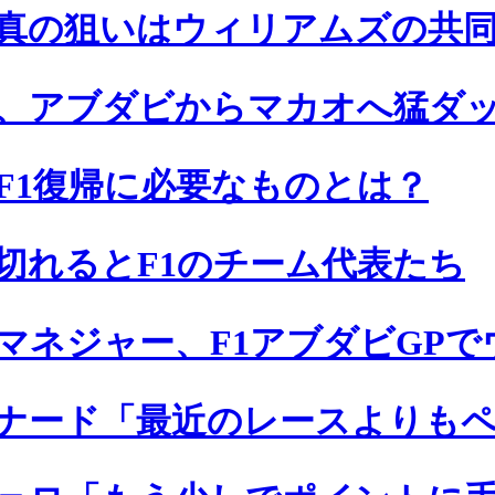
真の狙いはウィリアムズの共
、アブダビからマカオへ猛ダ
F1復帰に必要なものとは？
切れるとF1のチーム代表たち
マネジャー、F1アブダビGPで
ナード「最近のレースよりも