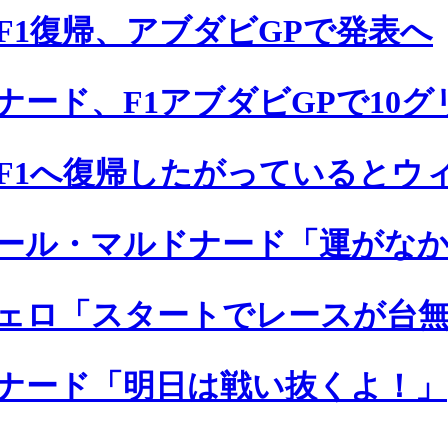
F1復帰、アブダビGPで発表へ
ード、F1アブダビGPで10グ
F1へ復帰したがっているとウ
ール・マルドナード「運がな
ェロ「スタートでレースが台
ナード「明日は戦い抜くよ！」