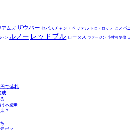
ザウバー
リアムズ
セバスチャン・ベッテル
ヒスパ
トロ・ロッソ
レッドブル
ルノー
ロータス
ヴァージン
小林可夢偉
ルトン
万円で落札
警戒
める
留は不透明
雇？
ち
元ボス