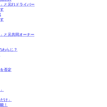
」と元F1ドライバー
す
成
す
」と元共同オーナー
のわらじ？
演
を否定
」
ただけ」
能！