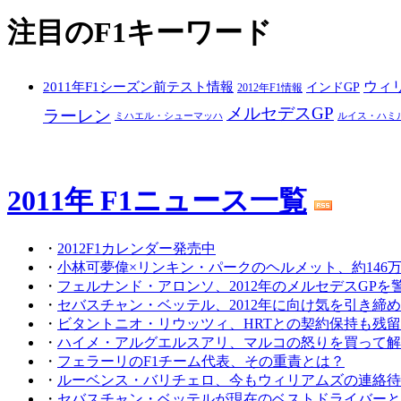
注目のF1キーワード
ウィ
2011年F1シーズン前テスト情報
インドGP
2012年F1情報
メルセデスGP
ラーレン
ミハエル・シューマッハ
ルイス・ハミ
2011年 F1ニュース一覧
・
2012F1カレンダー発売中
・
小林可夢偉×リンキン・パークのヘルメット、約146
・
フェルナンド・アロンソ、2012年のメルセデスGPを
・
セバスチャン・ベッテル、2012年に向け気を引き締
・
ビタントニオ・リウッツィ、HRTとの契約保持も残
・
ハイメ・アルグエルスアリ、マルコの怒りを買って解
・
フェラーリのF1チーム代表、その重責とは？
・
ルーベンス・バリチェロ、今もウィリアムズの連絡待
・
セバスチャン・ベッテルが現在のベストドライバーと