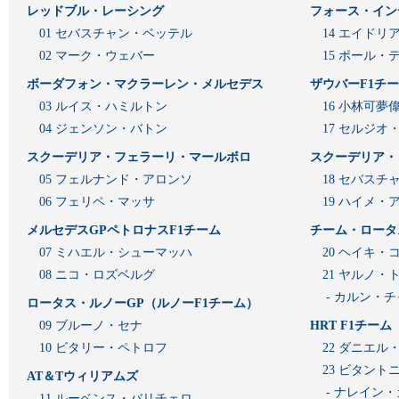
レッドブル・レーシング
フォース・イン
01 セバスチャン・ベッテル
14 エイド
02 マーク・ウェバー
15 ポール・
ボーダフォン・マクラーレン・メルセデス
ザウバーF1チ
03 ルイス・ハミルトン
16 小林可夢
04 ジェンソン・バトン
17 セルジオ
スクーデリア・フェラーリ・マールボロ
スクーデリア・
05 フェルナンド・アロンソ
18 セバスチ
06 フェリペ・マッサ
19 ハイメ
メルセデスGPペトロナスF1チーム
チーム・ロータ
07 ミハエル・シューマッハ
20 ヘイキ・
08 ニコ・ロズベルグ
21 ヤルノ・
- カルン・
ロータス・ルノーGP（ルノーF1チーム）
09 ブルーノ・セナ
HRT F1チーム
10 ビタリー・ペトロフ
22 ダニエル
23 ビタン
AT＆Tウィリアムズ
- ナレイン
11 ルーベンス・バリチェロ