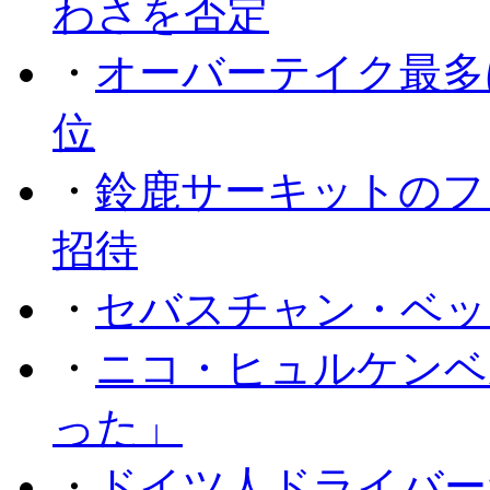
わさを否定
・
オーバーテイク最多
位
・
鈴鹿サーキットのフ
招待
・
セバスチャン・ベッ
・
ニコ・ヒュルケンベ
った」
・
ドイツ人ドライバー