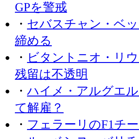
GPを警戒
・
セバスチャン・ベッ
締める
・
ビタントニオ・リウ
残留は不透明
・
ハイメ・アルグエル
て解雇？
・
フェラーリのF1チ