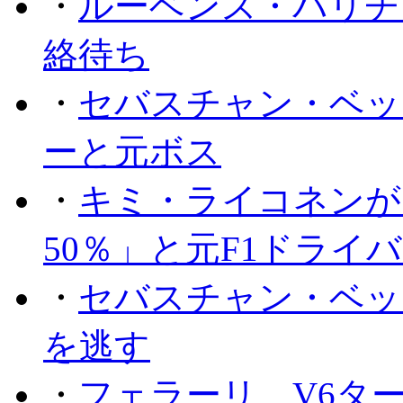
・
ルーベンス・バリチ
絡待ち
・
セバスチャン・ベッ
ーと元ボス
・
キミ・ライコネンが
50％」と元F1ドライ
・
セバスチャン・ベッ
を逃す
・
フェラーリ、V6タ