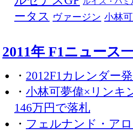
ルイス・ハミ
ータス
ヴァージン
小林可
2011年 F1ニュース
・
2012F1カレンダー
・
小林可夢偉×リンキ
146万円で落札
・
フェルナンド・アロ