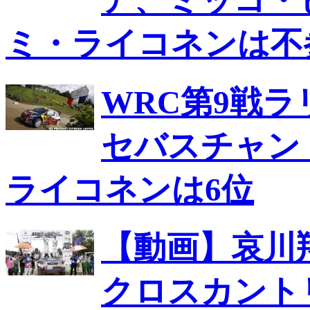
ア、ミッコ・
ミ・ライコネンは不
WRC第9戦
セバスチャン
ライコネンは6位
【動画】哀川
クロスカント