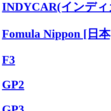
INDYCAR(インディ
Fomula Nippon [日本
F3
GP2
GP3