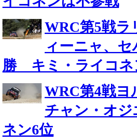
イコネンは不参戦
WRC第5戦
ィーニャ、セ
勝 キミ・ライコネ
WRC第4戦
チャン・オジ
ネン6位