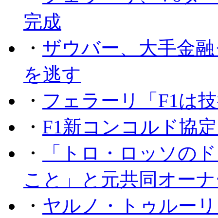
完成
・
ザウバー、大手金融
を逃す
・
フェラーリ「F1は技
・
F1新コンコルド協
・
「トロ・ロッソのド
こと」と元共同オーナ
・
ヤルノ・トゥルーリ