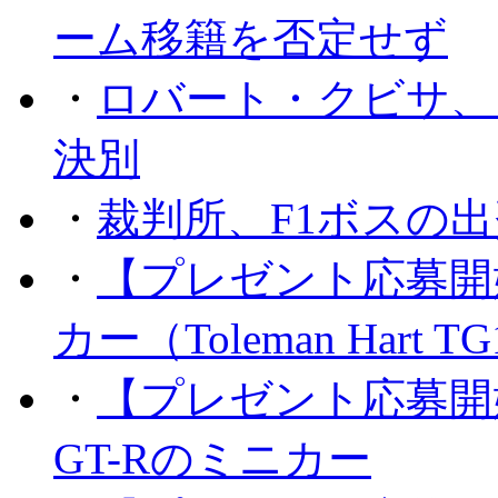
ーム移籍を否定せず
・
ロバート・クビサ、
決別
・
裁判所、F1ボスの
・
【プレゼント応募開
カー（Toleman Hart T
・
【プレゼント応募開
GT-Rのミニカー