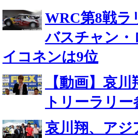
WRC第8戦
バスチャン・
イコネンは9位
【動画】哀川
トリーラリー
哀川翔、アジ