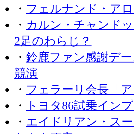
・
フェルナンド・アロ
・
カルン・チャンドッ
2足のわらじ？
・
鈴鹿ファン感謝デー
競演
・
フェラーリ会長「ア
・
トヨタ86試乗イン
・
エイドリアン・スー