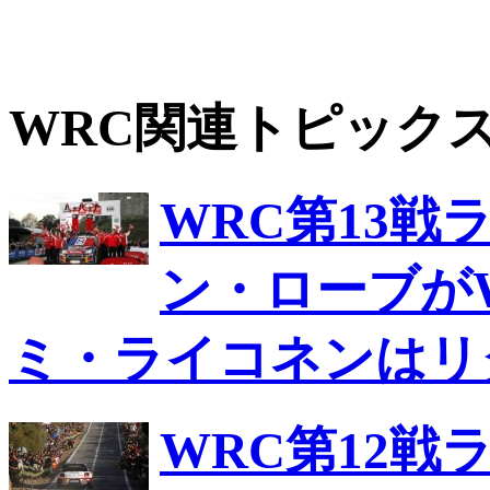
WRC関連トピック
WRC第13戦
ン・ローブが
ミ・ライコネンはリ
WRC第12