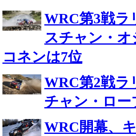
WRC第3戦
スチャン・オ
コネンは7位
WRC第2戦
チャン・ロー
WRC開幕、