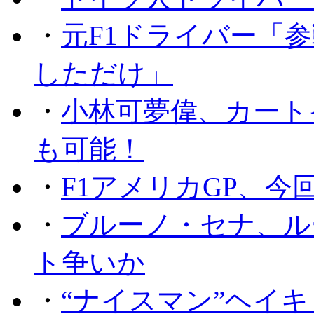
・
元F1ドライバー「
しただけ」
・
小林可夢偉、カート
も可能！
・
F1アメリカGP、
・
ブルーノ・セナ、ル
ト争いか
・
“ナイスマン”ヘイキ