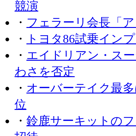
競演
・
フェラーリ会長「ア
・
トヨタ86試乗イン
・
エイドリアン・スー
わさを否定
・
オーバーテイク最多
位
・
鈴鹿サーキットのフ