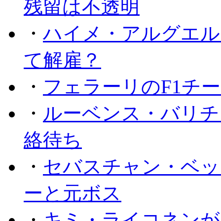
残留は不透明
・
ハイメ・アルグエル
て解雇？
・
フェラーリのF1チ
・
ルーベンス・バリチ
絡待ち
・
セバスチャン・ベッ
ーと元ボス
・
キミ・ライコネンが