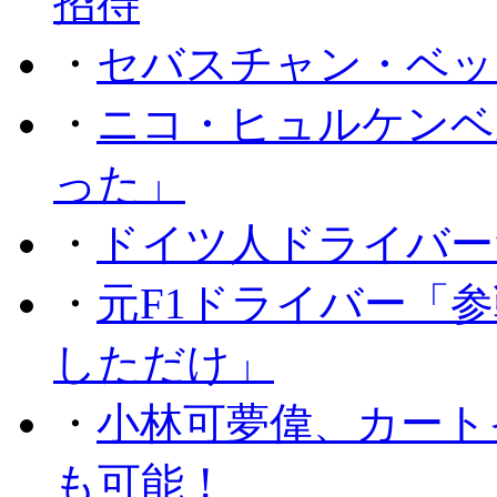
招待
・
セバスチャン・ベッ
・
ニコ・ヒュルケンベ
った」
・
ドイツ人ドライバー
・
元F1ドライバー「
しただけ」
・
小林可夢偉、カート
も可能！