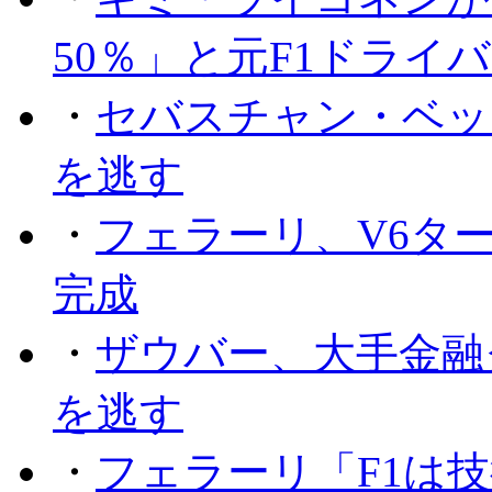
50％」と元F1ドライ
・
セバスチャン・ベッ
を逃す
・
フェラーリ、V6タ
完成
・
ザウバー、大手金融
を逃す
・
フェラーリ「F1は技