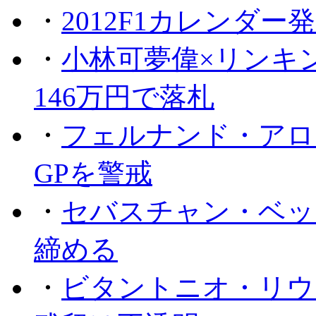
・
2012F1カレンダー
・
小林可夢偉×リンキ
146万円で落札
・
フェルナンド・アロ
GPを警戒
・
セバスチャン・ベッ
締める
・
ビタントニオ・リウ