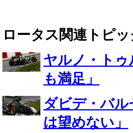
ロータス関連トピッ
ヤルノ・トゥ
も満足」
ダビデ・バル
は望めない」