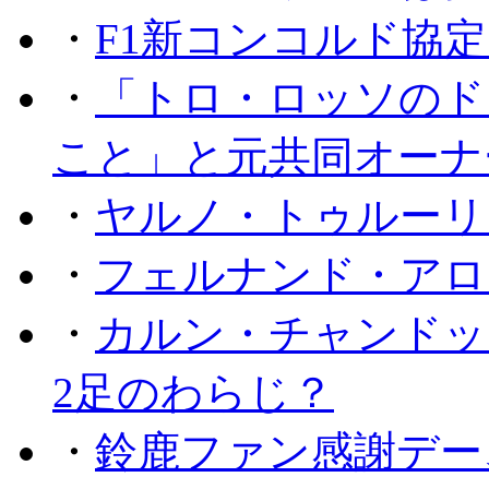
・
F1新コンコルド協
・
「トロ・ロッソのド
こと」と元共同オーナ
・
ヤルノ・トゥルーリ
・
フェルナンド・アロ
・
カルン・チャンドッ
2足のわらじ？
・
鈴鹿ファン感謝デー