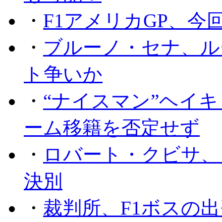
・
F1アメリカGP、
・
ブルーノ・セナ、ル
ト争いか
・
“ナイスマン”ヘイキ
ーム移籍を否定せず
・
ロバート・クビサ、
決別
・
裁判所、F1ボスの