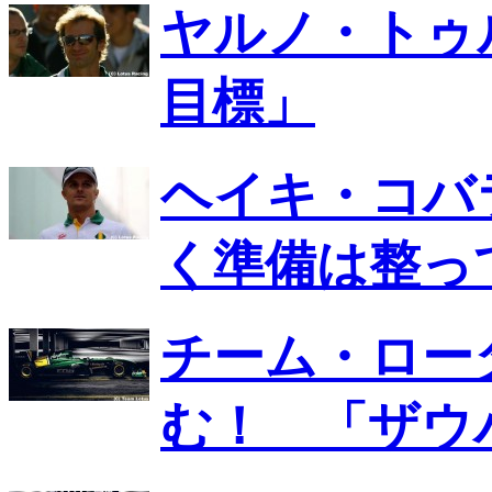
ヤルノ・トゥ
目標」
ヘイキ・コバ
く準備は整っ
チーム・ロー
む！ 「ザウ