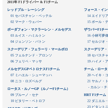
2011年 F1ドライバー & F1チーム
レッドブル・レーシング
フォース・イン
01 セバスチャン・ベッテル
14 エイド
02 マーク・ウェバー
15 ポール・
ボーダフォン・マクラーレン・メルセデス
ザウバーF1チ
03 ルイス・ハミルトン
16 小林可夢
04 ジェンソン・バトン
17 セルジオ
スクーデリア・フェラーリ・マールボロ
スクーデリア・
05 フェルナンド・アロンソ
18 セバスチ
06 フェリペ・マッサ
19 ハイメ
メルセデスGPペトロナスF1チーム
チーム・ロータ
07 ミハエル・シューマッハ
20 ヘイキ・
08 ニコ・ロズベルグ
21 ヤルノ・
- カルン・
ロータス・ルノーGP（ルノーF1チーム）
09 ブルーノ・セナ
HRT F1チーム
10 ビタリー・ペトロフ
22 ダニエル
23 ビタン