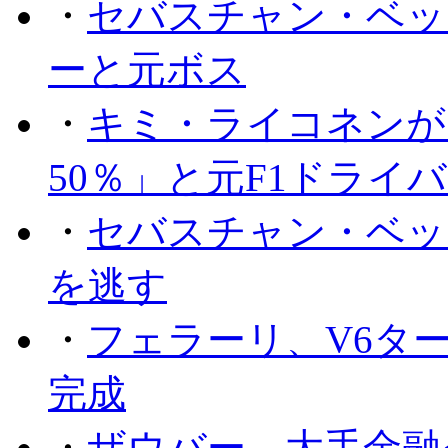
・
セバスチャン・ベッ
ーと元ボス
・
キミ・ライコネンが
50％」と元F1ドライ
・
セバスチャン・ベッ
を逃す
・
フェラーリ、V6タ
完成
・
ザウバー、大手金融