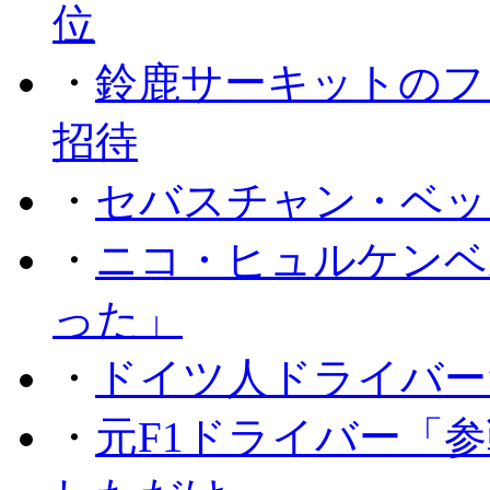
位
・
鈴鹿サーキットのフ
招待
・
セバスチャン・ベッ
・
ニコ・ヒュルケンベ
った」
・
ドイツ人ドライバー
・
元F1ドライバー「