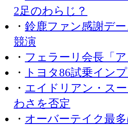
2足のわらじ？
・
鈴鹿ファン感謝デー
競演
・
フェラーリ会長「ア
・
トヨタ86試乗イン
・
エイドリアン・スー
わさを否定
・
オーバーテイク最多