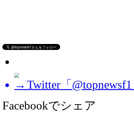
Twitter「@topne
Facebookでシェア