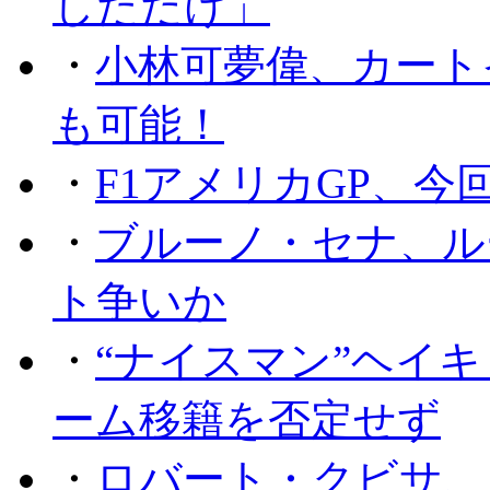
しただけ」
・
小林可夢偉、カート
も可能！
・
F1アメリカGP、
・
ブルーノ・セナ、ル
ト争いか
・
“ナイスマン”ヘイキ
ーム移籍を否定せず
・
ロバート・クビサ、