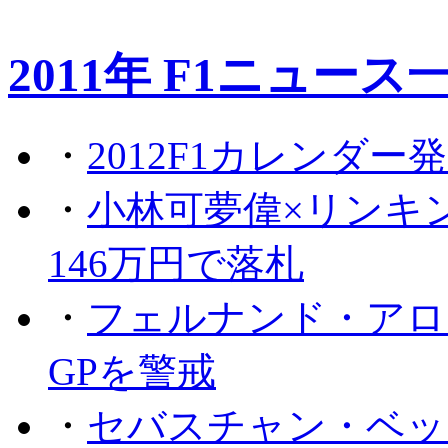
2011年 F1ニュース
・
2012F1カレンダー
・
小林可夢偉×リンキ
146万円で落札
・
フェルナンド・アロ
GPを警戒
・
セバスチャン・ベッ