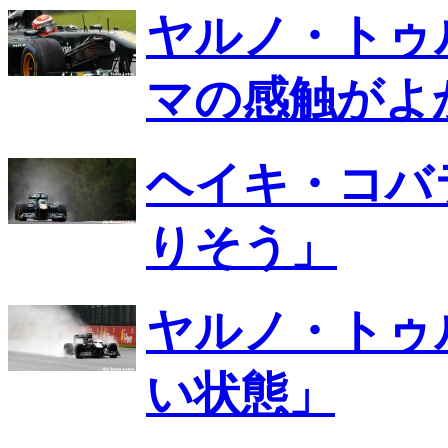
ヤルノ・トゥ
マの感触がよ
ヘイキ・コバ
りそう」
ヤルノ・トゥ
い状態」