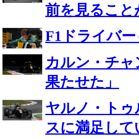
前を見ること
F1ドライバ
カルン・チャ
果たせた」
ヤルノ・トゥ
スに満足して