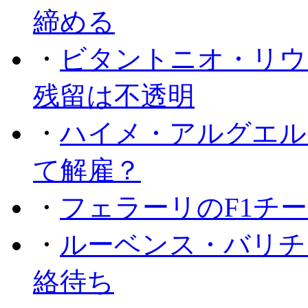
締める
・
ビタントニオ・リウ
残留は不透明
・
ハイメ・アルグエル
て解雇？
・
フェラーリのF1チ
・
ルーベンス・バリチ
絡待ち