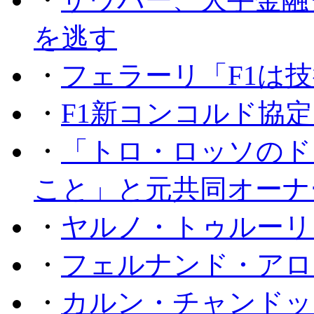
を逃す
・
フェラーリ「F1は技
・
F1新コンコルド協
・
「トロ・ロッソのド
こと」と元共同オーナ
・
ヤルノ・トゥルーリ
・
フェルナンド・アロ
・
カルン・チャンドッ