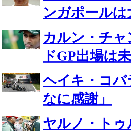
ンガポールは
カルン・チャ
ドGP出場は
ヘイキ・コバ
なに感謝」
ヤルノ・トゥ