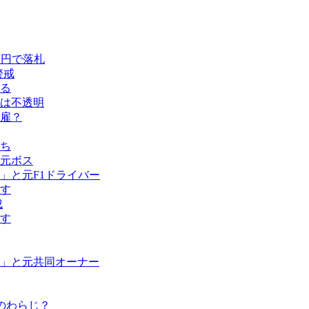
万円で落札
警戒
める
留は不透明
雇？
ち
元ボス
」と元F1ドライバー
す
成
す
」と元共同オーナー
のわらじ？