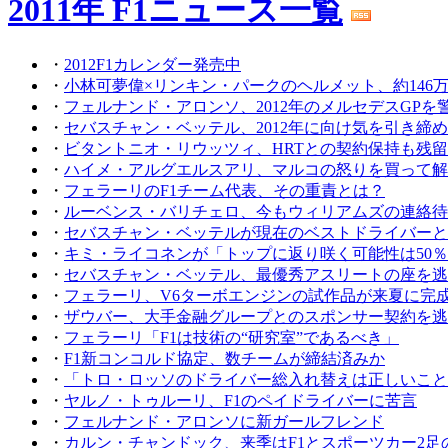
2011年 F1ニュース一覧
・
2012F1カレンダー発売中
・
小林可夢偉×リンキン・パークのヘルメット、約146
・
フェルナンド・アロンソ、2012年のメルセデスGPを
・
セバスチャン・ベッテル、2012年に向け気を引き締
・
ビタントニオ・リウッツィ、HRTとの契約保持も残
・
ハイメ・アルグエルスアリ、マルコの怒りを買って解
・
フェラーリのF1チーム代表、その重責とは？
・
ルーベンス・バリチェロ、今もウィリアムズの連絡待
・
セバスチャン・ベッテルが現在のベストドライバーと
・
キミ・ライコネンが「トップに返り咲く可能性は50％
・
セバスチャン・ベッテル、最優秀アスリートの座を逃
・
フェラーリ、V6ターボエンジンの試作品が来夏に完
・
ザウバー、大手金融グループとのスポンサー契約を逃
・
フェラーリ「F1は技術の“研究室”であるべき」
・
F1新コンコルド協定、数チームが締結済みか
・
「トロ・ロッソのドライバー総入れ替えは正しいこと
・
ヤルノ・トゥルーリ、F1のペイドライバーに苦言
・
フェルナンド・アロンソに新ガールフレンド
・
カルン・チャンドック、来季はF1とスポーツカー2足