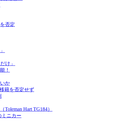
演
を否定
」
ただけ」
能！
いか
ム移籍を否定せず
別
an Hart TG184）
のミニカー