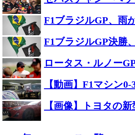
F1ブラジルGP、雨
F1ブラジルGP決勝
ロータス・ルノーG
【動画】F1マシン0-
【画像】トヨタの新