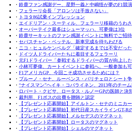
・
鈴鹿ファン感謝デー、星野一義と中嶋悟が夢のF1競
・
フェラーリ会長「アロンソは手放さない」
・
トヨタ86試乗インプレッション
・
エイドリアン・スーティル、フェラーリ移籍のうわさ
・
オーバーテイク最多はシューマッハ、可夢偉は3位
・
鈴鹿サーキットのファン感謝イベントに無料でご招待
・
セバスチャン・ベッテル、新車完成を待ちわびる
・
ニコ・ヒュルケンベルグ「確定するまでは不安だった
・
ドイツ人ドライバーたちに着目するフェラーリ
・
元F1ドライバー「参戦するドライバーの質が向上し
・
小林可夢偉、カートイベントに参戦へ。一般参加も可
・
F1アメリカGP、今回こそ成功させるためには？
・
ブルーノ・セナ、ルーベンス・バリチェロとシート争
・
“ナイスマン”ヘイキ・コバライネン、2013年のチー
・
ロバート・クビサ、ロータス・ルノーGPの医師と決
・
裁判所、F1ボスの出費を贈賄と認定
・
【プレゼント応募開始】アイルトン・セナのミニカー（Tolem
・
【プレゼント応募開始】初代日産スカイラインGT-R
・
【プレゼント応募開始】メルセデスのマグネット
・
【プレゼント応募開始】ロータスのマグネット
・
【プレゼント応募開始】シェルのマグネット