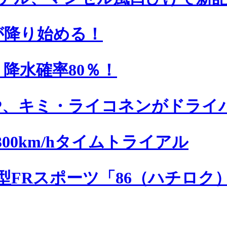
が降り始める！
、降水確率80％！
P、キミ・ライコネンがドライ
300km/hタイムトライアル
型FRスポーツ「86（ハチロク