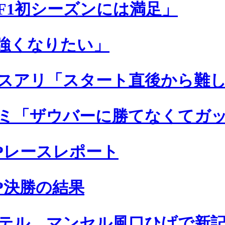
F1初シーズンには満足」
強くなりたい」
スアリ「スタート直後から難
ミ「ザウバーに勝てなくてガ
Pレースレポート
P決勝の結果
テル、マンセル風口ひげで新