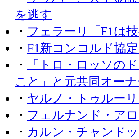
を逃す
・
フェラーリ「F1は技
・
F1新コンコルド協
・
「トロ・ロッソのド
こと」と元共同オーナ
・
ヤルノ・トゥルーリ
・
フェルナンド・アロ
・
カルン・チャンドッ