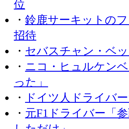
位
・
鈴鹿サーキットのフ
招待
・
セバスチャン・ベッ
・
ニコ・ヒュルケンベ
った」
・
ドイツ人ドライバー
・
元F1ドライバー「
しただけ」