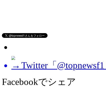
Twitter「@topne
Facebookでシェア