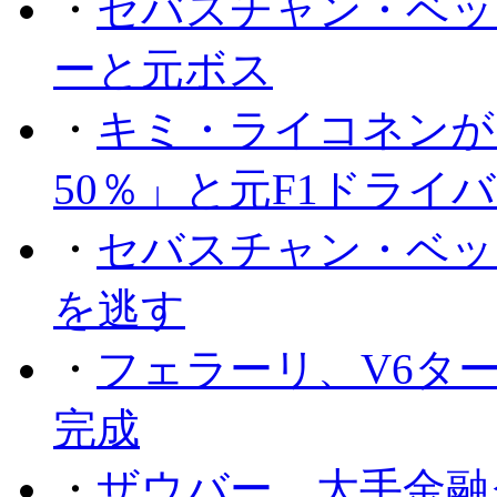
・
セバスチャン・ベッ
ーと元ボス
・
キミ・ライコネンが
50％」と元F1ドライ
・
セバスチャン・ベッ
を逃す
・
フェラーリ、V6タ
完成
・
ザウバー、大手金融