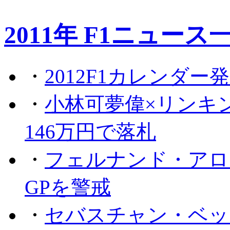
2011年 F1ニュース
・
2012F1カレンダー
・
小林可夢偉×リンキ
146万円で落札
・
フェルナンド・アロ
GPを警戒
・
セバスチャン・ベッ