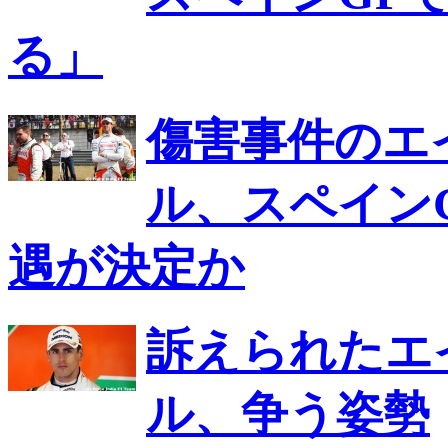
る」
傷害事件のエ
ル、スペイン
遇が決定か
訴えられたエ
ル、争う姿勢