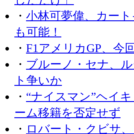
・
小林可夢偉、カート
も可能！
・
F1アメリカGP、
・
ブルーノ・セナ、ル
ト争いか
・
“ナイスマン”ヘイキ
ーム移籍を否定せず
・
ロバート・クビサ、