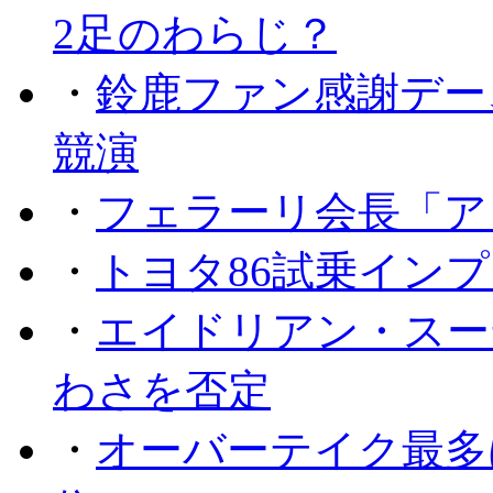
2足のわらじ？
・
鈴鹿ファン感謝デー
競演
・
フェラーリ会長「ア
・
トヨタ86試乗イン
・
エイドリアン・スー
わさを否定
・
オーバーテイク最多