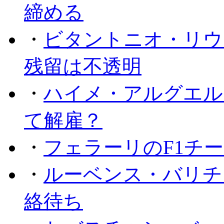
締める
・
ビタントニオ・リウ
残留は不透明
・
ハイメ・アルグエル
て解雇？
・
フェラーリのF1チ
・
ルーベンス・バリチ
絡待ち