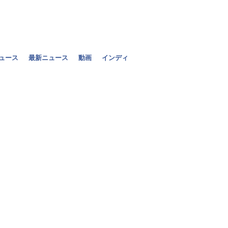
ニュース
最新ニュース
動画
インディ
エイドリアン・スーティ
エ
っ
エ
得
エ
能