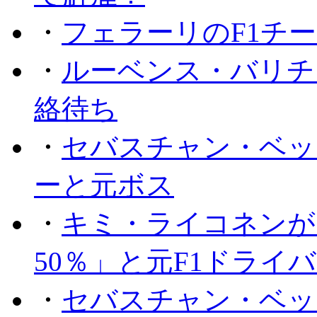
・
フェラーリのF1チ
・
ルーベンス・バリチ
絡待ち
・
セバスチャン・ベッ
ーと元ボス
・
キミ・ライコネンが
50％」と元F1ドライ
・
セバスチャン・ベッ