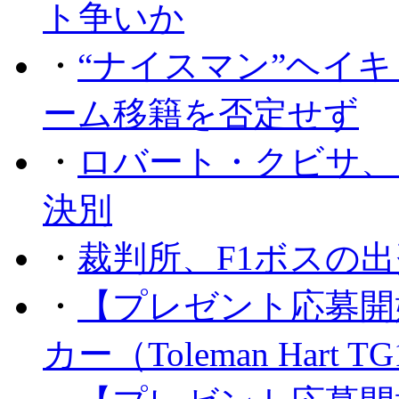
ト争いか
・
“ナイスマン”ヘイキ
ーム移籍を否定せず
・
ロバート・クビサ、
決別
・
裁判所、F1ボスの
・
【プレゼント応募開
カー（Toleman Hart T