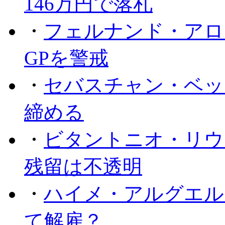
146万円で落札
・
フェルナンド・アロ
GPを警戒
・
セバスチャン・ベッ
締める
・
ビタントニオ・リウ
残留は不透明
・
ハイメ・アルグエル
て解雇？