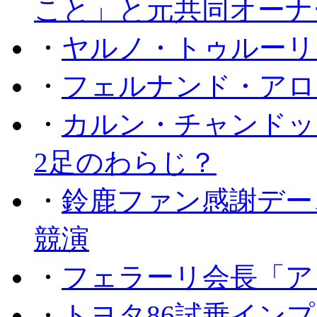
こと」と元共同オーナ
・
ヤルノ・トゥルーリ
・
フェルナンド・アロ
・
カルン・チャンドッ
2足のわらじ？
・
鈴鹿ファン感謝デー
競演
・
フェラーリ会長「ア
・
トヨタ86試乗イン