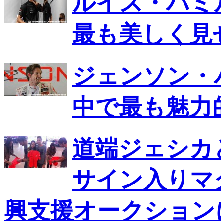
ルイス・ハミ
最も美しく見
ジェンソン・
中で最も魅力
道端ジェシカ
サイン入りマ
興支援オークション