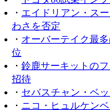
・
エイドリアン・スー
わさを否定
・
オーバーテイク最多
位
・
鈴鹿サーキットのフ
招待
・
セバスチャン・ベッ
・
ニコ・ヒュルケンベ