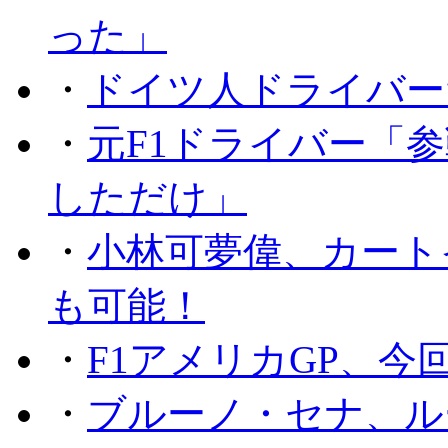
った」
・
ドイツ人ドライバー
・
元F1ドライバー「
しただけ」
・
小林可夢偉、カート
も可能！
・
F1アメリカGP、
・
ブルーノ・セナ、ル