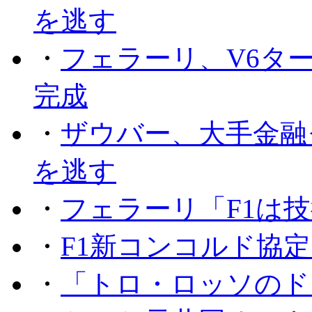
を逃す
・
フェラーリ、V6タ
完成
・
ザウバー、大手金融
を逃す
・
フェラーリ「F1は技
・
F1新コンコルド協
・
「トロ・ロッソのド