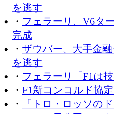
を逃す
・
フェラーリ、V6タ
完成
・
ザウバー、大手金融
を逃す
・
フェラーリ「F1は技
・
F1新コンコルド協
・
「トロ・ロッソのド