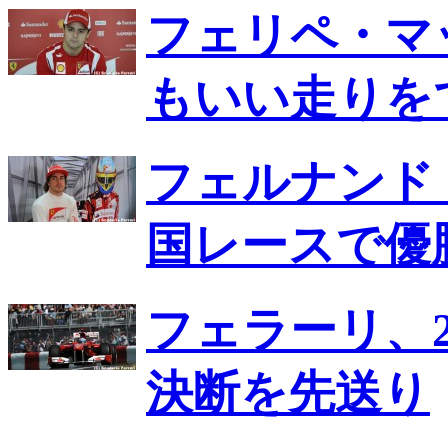
フェリペ・マ
もいい走りを
フェルナンド
国レースで優
フェラーリ、2
決断を先送り