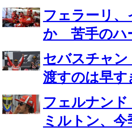
フェラーリ、
か 苦手のハ
セバスチャン
渡すのは早す
フェルナンド
ミルトン、今