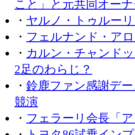
こと」と元共同オーナ
・
ヤルノ・トゥルーリ
・
フェルナンド・アロ
・
カルン・チャンドッ
2足のわらじ？
・
鈴鹿ファン感謝デー
競演
・
フェラーリ会長「ア
・
トヨタ86試乗イン