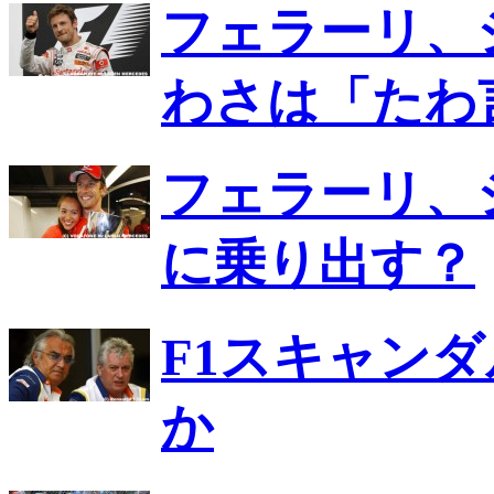
フェラーリ、
わさは「たわ
フェラーリ、
に乗り出す？
F1スキャンダ
か