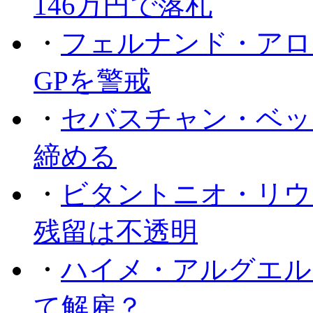
146万円で落札
・
フェルナンド・アロ
GPを警戒
・
セバスチャン・ベッ
締める
・
ビタントニオ・リウ
残留は不透明
・
ハイメ・アルグエル
て解雇？