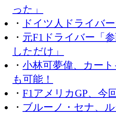
った」
・
ドイツ人ドライバー
・
元F1ドライバー「
しただけ」
・
小林可夢偉、カート
も可能！
・
F1アメリカGP、
・
ブルーノ・セナ、ル