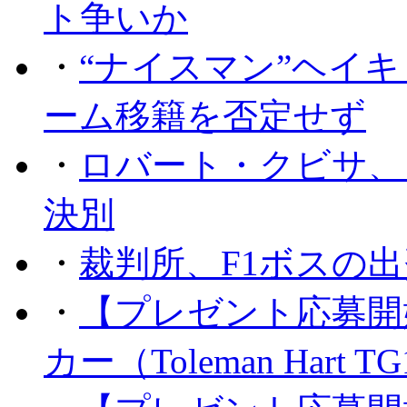
ト争いか
・
“ナイスマン”ヘイキ
ーム移籍を否定せず
・
ロバート・クビサ、
決別
・
裁判所、F1ボスの
・
【プレゼント応募開
カー（Toleman Hart T