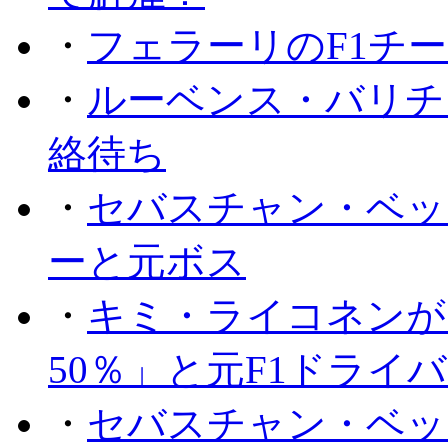
・
フェラーリのF1チ
・
ルーベンス・バリチ
絡待ち
・
セバスチャン・ベッ
ーと元ボス
・
キミ・ライコネンが
50％」と元F1ドライ
・
セバスチャン・ベッ