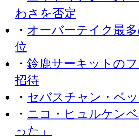
わさを否定
・
オーバーテイク最多
位
・
鈴鹿サーキットのフ
招待
・
セバスチャン・ベッ
・
ニコ・ヒュルケンベ
った」