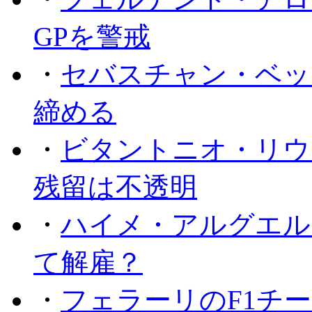
GPを警戒
・
セバスチャン・ベッ
締める
・
ビタントニオ・リウ
残留は不透明
・
ハイメ・アルグエル
て解雇？
・
フェラーリのF1チ