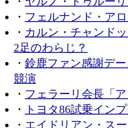
・
ヤルノ・トゥルーリ
・
フェルナンド・アロ
・
カルン・チャンドッ
2足のわらじ？
・
鈴鹿ファン感謝デー
競演
・
フェラーリ会長「ア
・
トヨタ86試乗イン
・
エイドリアン・スー