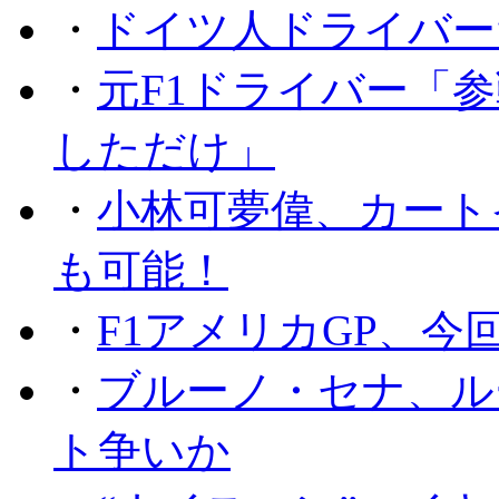
・
ドイツ人ドライバー
・
元F1ドライバー「
しただけ」
・
小林可夢偉、カート
も可能！
・
F1アメリカGP、
・
ブルーノ・セナ、ル
ト争いか