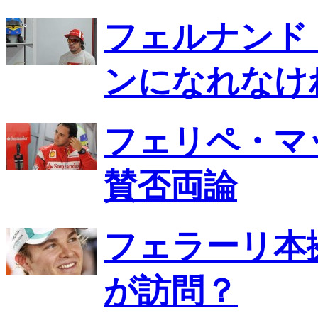
フェルナンド
ンになれなけ
フェリペ・マ
賛否両論
フェラーリ本
が訪問？