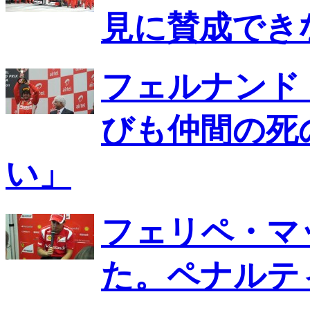
見に賛成でき
フェルナンド
びも仲間の死
い」
フェリペ・マ
た。ペナルテ