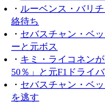
・
ルーベンス・バリチ
絡待ち
・
セバスチャン・ベッ
ーと元ボス
・
キミ・ライコネンが
50％」と元F1ドライ
・
セバスチャン・ベッ
を逃す