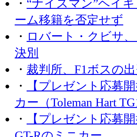
・
“ナイスマン”ヘイキ
ーム移籍を否定せず
・
ロバート・クビサ、
決別
・
裁判所、F1ボスの
・
【プレゼント応募開
カー（Toleman Hart T
・
【プレゼント応募開
GT-Rのミニカー