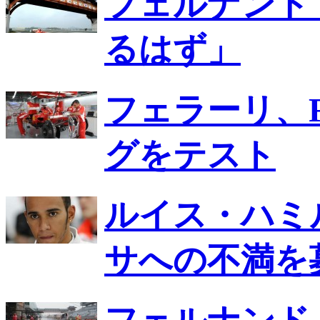
フェルナンド
るはず」
フェラーリ、
グをテスト
ルイス・ハミ
サへの不満を