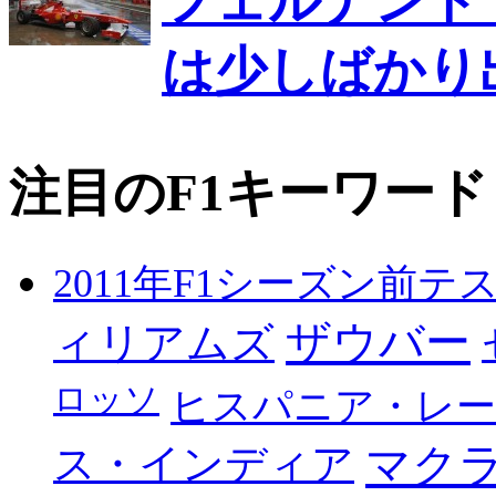
フェルナンド
は少しばかり
注目のF1キーワード
2011年F1シーズン前テ
ザウバー
ィリアムズ
ロッソ
ヒスパニア・レ
マク
ス・インディア