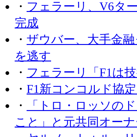
・
フェラーリ、V6タ
完成
・
ザウバー、大手金融
を逃す
・
フェラーリ「F1は技
・
F1新コンコルド協
・
「トロ・ロッソのド
こと」と元共同オーナ